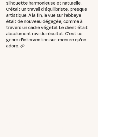
silhouette harmonieuse et naturelle.
C'était un travail d'équilibriste, presque
artistique. À la fin, la vue sur l'abbaye
était de nouveau dégagée, comme à
travers un cadre végétal. Le client était
absolument ravi du résultat. C'est ce
genre d'intervention sur-mesure qu'on
adore. ✨
Un projet à Plaimpied-
Givaudins (18340)?
Parlons-en!
Vous habitez Plaimpied-Givaudins ou
ses environs? Vous avez besoin d'un
élagueur, d'un abatteur ou d'un
paysagiste? Contactez-nous pour un
diagnostic et un devis gratuit. On est à
votre écoute pour concrétiser votre
projet.